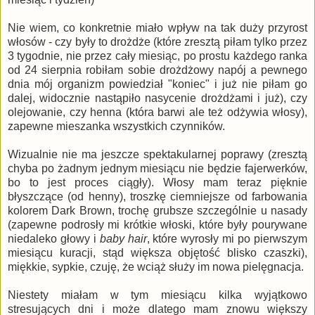
Nie wiem, co konkretnie miało wpływ na tak duży przyrost
włosów - czy były to drożdże (które zresztą piłam tylko przez
3 tygodnie, nie przez cały miesiąc, po prostu każdego ranka
od 24 sierpnia robiłam sobie drożdżowy napój a pewnego
dnia mój organizm powiedział "koniec" i już nie piłam go
dalej, widocznie nastąpiło nasycenie drożdżami i już), czy
olejowanie, czy henna (która barwi ale też odżywia włosy),
zapewne mieszanka wszystkich czynników.
Wizualnie nie ma jeszcze spektakularnej poprawy (zresztą
chyba po żadnym jednym miesiącu nie będzie fajerwerków,
bo to jest proces ciągły). Włosy mam teraz pięknie
błyszczące (od henny), troszkę ciemniejsze od farbowania
kolorem Dark Brown, trochę grubsze szczególnie u nasady
(zapewne podrosły mi krótkie włoski, które były pourywane
niedaleko głowy i
baby hair
, które wyrosły mi po pierwszym
miesiącu kuracji, stąd większa objętość blisko czaszki),
miękkie, sypkie, czuję, że wciąż służy im nowa pielęgnacja.
Niestety miałam w tym miesiącu kilka wyjątkowo
stresujących dni i może dlatego mam znowu większy