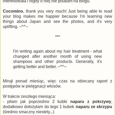
interesowała i nigdy o niej nie pisałam na blogu.
Cocomino
, thank you very much! Just being able to read
your blog makes me happier because I'm learning new
things about Japan and see the photos, and it's very
uplifting. ~^^~
***
I'm writing again about my hair treatment - what
changed after another month of using new
shampoos and other products. Generally, it's
getting better and better. ~^^~
Minął ponad miesiąc, więc czas na obiecany raport z
postępów w pielęgnacji włosów.
W trakcie zeszłego miesiąca:
- piłam jak poprzednio 2 kubki
naparu z pokrzywy
,
dodatkowo dołożyłam do tego 1 kubek
naparu ze skrzypu
(średnio smaczny niestety...)