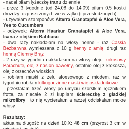
- nadal piłam łyżeczkę
tranu
dziennie
- przez 3 tygodnie (od 24.08 do 14.09) piłam 0,5 kostki
drożdży rozpuszczonych we wrzątku (i przestudzonych)
- używałam szamponów:
Alterra Granatapfel & Aloe Vera
,
Yes to Cucumbers
- odżywek:
Alterra Haarkur Granatapfel & Aloe Vera
,
Isana z olejkiem Babbasu
- dwa razy nakładałam na włosy hennę - raz
Cassia
Bezbarwna
wymieszana z 10 g
henny z amlą
, drugi raz
henną Ciemny Brąz
- 2 razy w tygodniu nakładałam na włosy oleje:
kokosowy
Parachute
,
olej z nasion bawełny
, ostatnio olej z krokosza,
olej z orzechów włoskich
- robiłam maski z żelu aloesowego z miodem, raz w
tygodniu robiłam
kilkugodzinne maski wieloskładnikowe
- przestałam trzeć włosy po umyciu szorstkim ręcznikiem
frotte, za niecałe 2 zł kupiłam
ściereczkę z gładkiej
mikrofibry
i to nią wycierałam a raczej odciskałam mokre
włosy
Rezultaty:
aktualna długość na dzień 10.X:
48 cm
(przyrost 3 cm w
miesiąc i tydzień)