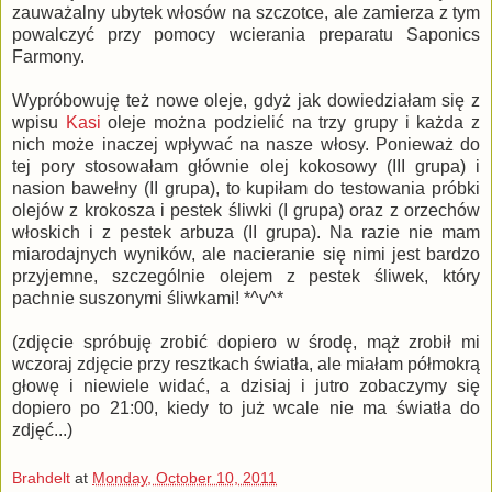
zauważalny ubytek włosów na szczotce, ale zamierza z tym
powalczyć przy pomocy wcierania preparatu Saponics
Farmony.
Wypróbowuję też nowe oleje, gdyż jak dowiedziałam się z
wpisu
Kasi
oleje można podzielić na trzy grupy i każda z
nich może inaczej wpływać na nasze włosy. Ponieważ do
tej pory stosowałam głównie olej kokosowy (III grupa) i
nasion bawełny (II grupa), to kupiłam do testowania próbki
olejów z krokosza i pestek śliwki (I grupa) oraz z orzechów
włoskich i z pestek arbuza (II grupa). Na razie nie mam
miarodajnych wyników, ale nacieranie się nimi jest bardzo
przyjemne, szczególnie olejem z pestek śliwek, który
pachnie suszonymi śliwkami! *^v^*
(zdjęcie spróbuję zrobić dopiero w środę, mąż zrobił mi
wczoraj zdjęcie przy resztkach światła, ale miałam półmokrą
głowę i niewiele widać, a dzisiaj i jutro zobaczymy się
dopiero po 21:00, kiedy to już wcale nie ma światła do
zdjęć...)
Brahdelt
at
Monday, October 10, 2011