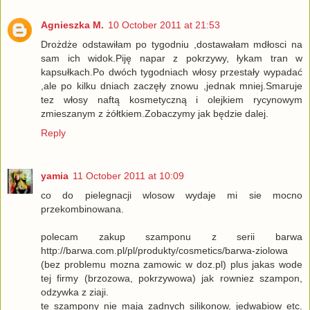
Agnieszka M.
10 October 2011 at 21:53
Drożdże odstawiłam po tygodniu ,dostawałam mdłosci na
sam ich widok.Piję napar z pokrzywy, łykam tran w
kapsułkach.Po dwóch tygodniach włosy przestały wypadać
,ale po kilku dniach zaczęły znowu ,jednak mniej.Smaruje
tez włosy naftą kosmetyczną i olejkiem rycynowym
zmieszanym z żółtkiem.Zobaczymy jak będzie dalej.
Reply
yamia
11 October 2011 at 10:09
co do pielegnacji wlosow wydaje mi sie mocno
przekombinowana.
polecam zakup szamponu z serii barwa
http://barwa.com.pl/pl/produkty/cosmetics/barwa-ziolowa
(bez problemu mozna zamowic w doz.pl) plus jakas wode
tej firmy (brzozowa, pokrzywowa) jak rowniez szampon,
odzywka z ziaji.
te szampony nie maja zadnych silikonow, jedwabiow etc.