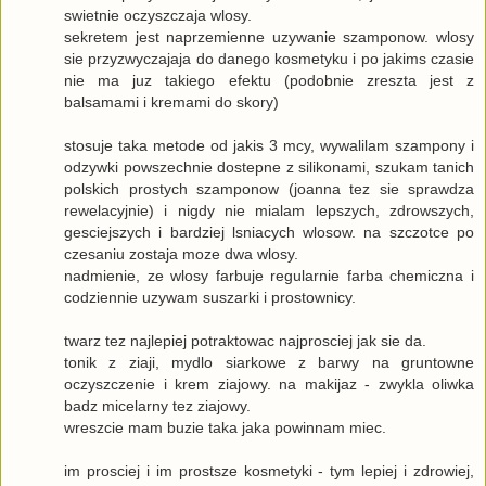
swietnie oczyszczaja wlosy.
sekretem jest naprzemienne uzywanie szamponow. wlosy
sie przyzwyczajaja do danego kosmetyku i po jakims czasie
nie ma juz takiego efektu (podobnie zreszta jest z
balsamami i kremami do skory)
stosuje taka metode od jakis 3 mcy, wywalilam szampony i
odzywki powszechnie dostepne z silikonami, szukam tanich
polskich prostych szamponow (joanna tez sie sprawdza
rewelacyjnie) i nigdy nie mialam lepszych, zdrowszych,
gesciejszych i bardziej lsniacych wlosow. na szczotce po
czesaniu zostaja moze dwa wlosy.
nadmienie, ze wlosy farbuje regularnie farba chemiczna i
codziennie uzywam suszarki i prostownicy.
twarz tez najlepiej potraktowac najprosciej jak sie da.
tonik z ziaji, mydlo siarkowe z barwy na gruntowne
oczyszczenie i krem ziajowy. na makijaz - zwykla oliwka
badz micelarny tez ziajowy.
wreszcie mam buzie taka jaka powinnam miec.
im prosciej i im prostsze kosmetyki - tym lepiej i zdrowiej,