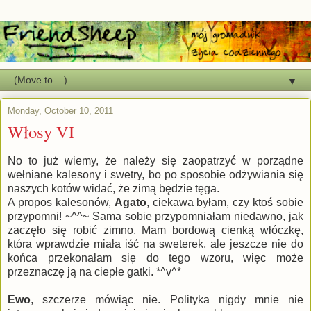
▼
Monday, October 10, 2011
Włosy VI
No to już wiemy, że należy się zaopatrzyć w porządne
wełniane kalesony i swetry, bo po sposobie odżywiania się
naszych kotów widać, że zimą będzie tęga.
A propos kalesonów,
Agato
, ciekawa byłam, czy ktoś sobie
przypomni! ~^^~ Sama sobie przypomniałam niedawno, jak
zaczęło się robić zimno. Mam bordową cienką włóczkę,
która wprawdzie miała iść na sweterek, ale jeszcze nie do
końca przekonałam się do tego wzoru, więc może
przeznaczę ją na ciepłe gatki. *^v^*
Ewo
, szczerze mówiąc nie. Polityka nigdy mnie nie